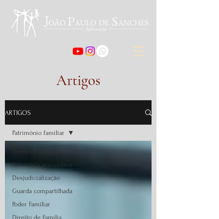
Artigos
ARTIGOS
Patrimônio familiar
Todos os Artigos
Advocacia preventiva
Desjudicialização
Guarda compartilhada
Poder Familiar
Direito de Família