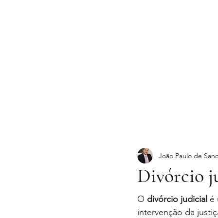
HOME
João Paulo de San
Divórcio j
O 
divórcio judicial 
é 
intervenção da justi