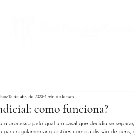
O ESCRITÓRIO
ÁREAS DE ATUAÇÃO
PROFISSIONAIS
ARTIGOS
CO
ches
15 de abr. de 2023
4 min de leitura
udicial: como funciona?
um processo pelo qual um casal que decidiu se separar,
ça para regulamentar questões como a divisão de bens, 