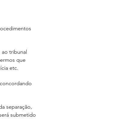
procedimentos 
ao tribunal 
termos que 
cia etc.
o concordando 
da separação, 
será submetido 