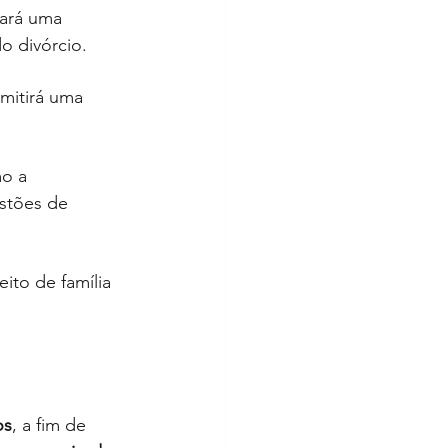
ará uma 
o divórcio.
mitirá uma 
o a 
stões de 
ito de família 
os
, a fim de 