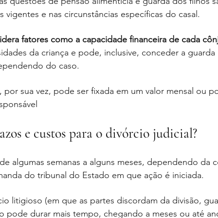
, as questões de pensão alimentícia e guarda dos filhos s
vigentes e nas circunstâncias específicas do casal.
sidera fatores como a capacidade financeira de cada cô
dades da criança e pode, inclusive, conceder a guarda 
dependendo do caso.
a, por sua vez, pode ser fixada em um valor mensal ou 
sponsável
azos e custos para o divórcio judicial?
r de algumas semanas a alguns meses, dependendo da 
manda do tribunal do Estado em que ação é iniciada. 
io litigioso (em que as partes discordam da divisão, gua
so pode durar mais tempo, chegando a meses ou até an