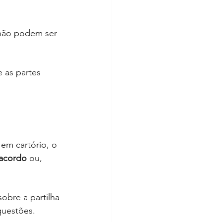
 não podem ser 
e as partes 
 em cartório, o 
 acordo
 ou, 
obre a partilha 
questões.