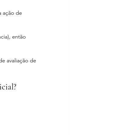
a ação de 
cia), então 
de avaliação de 
cial?