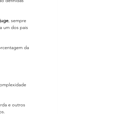
ão definidas 
njuge
, sempre 
a um dos pais 
porcentagem da 
complexidade 
rda e outros 
os.