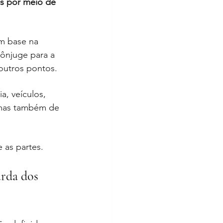
os por meio de 
m base na 
cônjuge para a 
 outros pontos.
a, veículos, 
 mas também de 
e as partes.
rda dos 